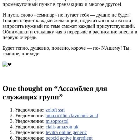
промежуточный пункт в транзакциях и многое другое!
И пусть слово «семинар» не пугает тебя — душно не будет!
Говорить будет каждый желающий, поделиться опытом или
запросить нужный по теме сможет каждый присутствующий.
Обнимашки и стакашку чая в перерыве в расписание внесли в
первую очередь.
Будет тепло, душевно, полезно, короче — по- NAшему! Ты,
главное, приходи
One thought on “
Ассамблея для
служащих групп
”
Уведомление:
zoloft ssri
Уведомление:
amoxicillin clavulanic acid
Уведомление:
misoprostol
Уведомление:
cialis amazon uk
Уведомление:
levitra online generic
Уведомление:
pepcid active ingredient