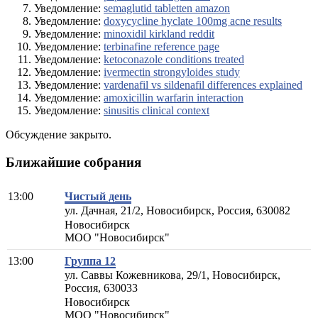
Уведомление:
semaglutid tabletten amazon
Уведомление:
doxycycline hyclate 100mg acne results
Уведомление:
minoxidil kirkland reddit
Уведомление:
terbinafine reference page
Уведомление:
ketoconazole conditions treated
Уведомление:
ivermectin strongyloides study
Уведомление:
vardenafil vs sildenafil differences explained
Уведомление:
amoxicillin warfarin interaction
Уведомление:
sinusitis clinical context
Обсуждение закрыто.
Ближайшие собрания
13:00
Чистый день
ул. Дачная, 21/2, Новосибирск, Россия, 630082
Новосибирск
МОО "Новосибирск"
13:00
Группа 12
ул. Саввы Кожевникова, 29/1, Новосибирск,
Россия, 630033
Новосибирск
МОО "Новосибирск"