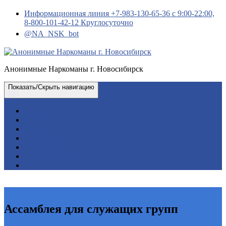
Перейти
Информационная линия +7-983-130-65-36 с 9:00-22:00,
к
8-800-101-42-12 Круглосуточно
содержимому
@NA_NSK_bot
Анонимные Наркоманы г. Новосибирск
Показать/Скрыть навигацию
Главная
Собрания
Новости АН
Ежедневник
Радио NA
Рабочие собрания
О нас
Ассамблея для служащих групп