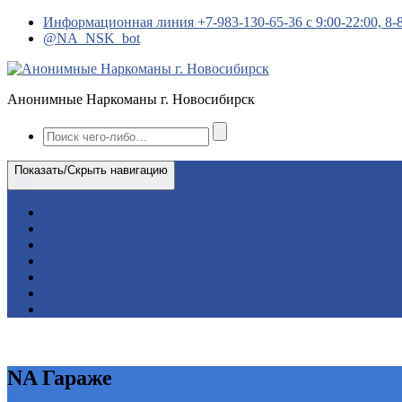
Перейти
Информационная линия +7-983-130-65-36 с 9:00-22:00, 8-
к
@NA_NSK_bot
содержимому
Анонимные Наркоманы г. Новосибирск
Показать/Скрыть навигацию
Главная
Собрания
Новости АН
Ежедневник
Радио NA
Рабочие собрания
О нас
NA Гараже