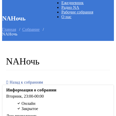
Ежедневник
Радио NA
Рабочие собрания
О нас
NAНочь
Главная
/
Собрание
/
NAНочь
NAНочь
Назад к собраниям
Информация о собрании
Вторник,
23:00
-00:00
Онлайн
Закрытое
Дни проведения: