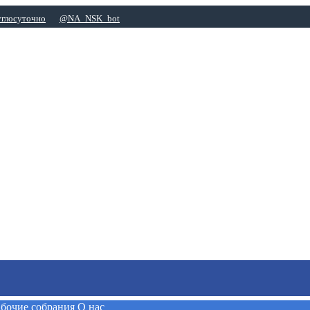
углосуточно
@NA_NSK_bot
абочие собрания
О нас