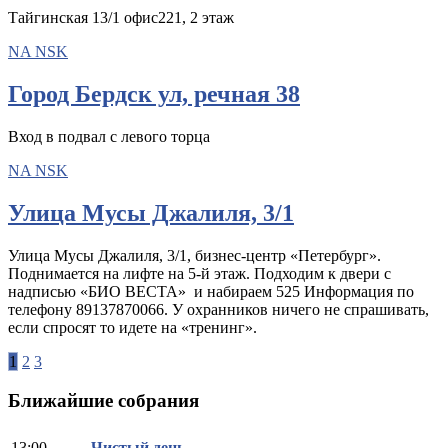
Тайгинская 13/1 офис221, 2 этаж
NA NSK
Город Бердск ул, речная 38
Вход в подвал с левого торца
NA NSK
Улица Мусы Джалиля, 3/1
Улица Мусы Джалиля, 3/1,​ бизнес-центр «Петербург».
Поднимается на лифте на 5-й этаж. Подходим к двери с
надписью «БИО ВЕСТА» и набираем 525 Информация по
телефону 89137870066. У охранников ничего не спрашивать,
если спросят то идете на «тренинг».
Навигация
1
2
3
по
Ближайшие собрания
записям
13:00
Чистый день