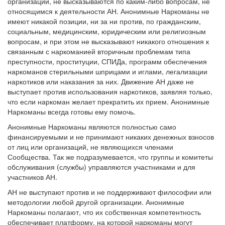
организации, не высказываются по каким-либо вопросам, не
относящимся к деятельности АН. Анонимные Наркоманы не
имеют никакой позиции, ни за ни против, по гражданским,
социальным, медицинским, юридическим или религиозным
вопросам, и при этом не высказывают никакого отношения к
связанным с наркоманией вторичным проблемам типа
преступности, проституции, СПИДа, программ обеспечения
наркоманов стерильными шприцами и иглами, легализации
наркотиков или наказания за них. Движение АН даже не
выступает против использования наркотиков, заявляя только,
что если наркоман желает прекратить их прием. Анонимные
Наркоманы всегда готовы ему помочь.
Анонимные Наркоманы являются полностью само
финансируемыми и не принимают никаких денежных взносов
от лиц или организаций, не являющихся членами
Сообщества. Так же подразумевается, что группы и комитеты
обслуживания (службы) управляются участниками и для
участников АН.
АН не выступают против и не поддерживают философии или
методологии любой другой организации. Анонимные
Наркоманы полагают, что их собственная компетентность
обеспечивает платформу, на которой наркоманы могут