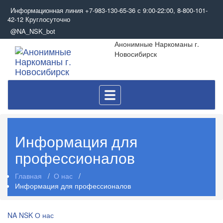
Перейти
Информационная линия +7-983-130-65-36 с 9:00-22:00, 8-800-101-
к
42-12 Круглосуточно
содержимому
@NA_NSK_bot
Анонимные Наркоманы г.
Новосибирск
Показать/
Скрыть
навигацию
Информация для
профессионалов
Главная
/
О нас
/
Информация для профессионалов
NA NSK
О нас