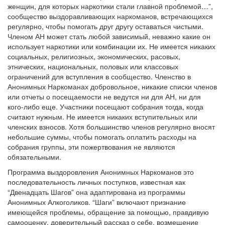
женщин, для которых наркотики стали главной проблемой…”,
сообщество выздоравливающих наркоманов, встречающихся
регулярно, чтобы помогать друг другу оставаться чистыми.
Членом АН может стать любой зависимый, неважно какие он
использует наркотики или комбинации их. Не имеется никаких
социальных, религиозных, экономических, расовых,
этнических, национальных, половых или классовых
ограничений для вступления в сообщество. Членство в
Анонимных Наркоманах добровольное, никакие списки членов
или отчеты о посещаемости не ведутся ни для АН, ни для
кого-либо еще. Участники посещают собрания тогда, когда
считают нужным. Не имеется никаких вступительных или
членских взносов. Хотя большинство членов регулярно вносят
небольшие суммы, чтобы помогать оплатить расходы на
собрания группы, эти пожертвования не являются
обязательными.
Программа выздоровления Анонимных Наркоманов это
последовательность личных поступков, известная как
“Двенадцать Шагов” она адаптирована из программы
Анонимных Алкоголиков. “Шаги” включают признание
имеющейся проблемы, обращение за помощью, правдивую
самооценку, доверительный рассказ о себе, возмещение