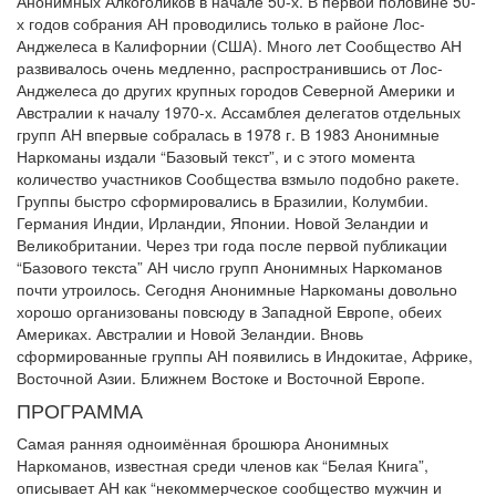
Анонимных Алкоголиков в начале 50-х. В первой половине 50-
х годов собрания АН проводились только в районе Лос-
Анджелеса в Калифорнии (США). Много лет Сообщество АН
развивалось очень медленно, распространившись от Лос-
Анджелеса до других крупных городов Северной Америки и
Австралии к началу 1970-х. Ассамблея делегатов отдельных
групп АН впервые собралась в 1978 г. В 1983 Анонимные
Наркоманы издали “Базовый текст”, и с этого момента
количество участников Сообщества взмыло подобно ракете.
Группы быстро сформировались в Бразилии, Колумбии.
Германия Индии, Ирландии, Японии. Новой Зеландии и
Великобритании. Через три года после первой публикации
“Базового текста” АН число групп Анонимных Наркоманов
почти утроилось. Сегодня Анонимные Наркоманы довольно
хорошо организованы повсюду в Западной Европе, обеих
Америках. Австралии и Новой Зеландии. Вновь
сформированные группы АН появились в Индокитае, Африке,
Восточной Азии. Ближнем Востоке и Восточной Европе.
ПРОГРАММА
Самая ранняя одноимённая брошюра Анонимных
Наркоманов, известная среди членов как “Белая Книга”,
описывает АН как “некоммерческое сообщество мужчин и