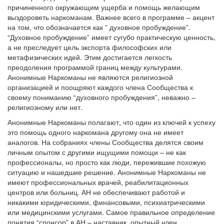
причиненного окружающим ущерба и помощь желающим
выздороветь наркоманам. Важнее всего в программе – акцент
на том, что обозначается как ” духовное пробуждение”.
“Духовное пробуждение” имеет сугубо практическую ценность,
а не преследует цель экспорта философских или
метафизических идей. Этим достигается легкость
преодоления программой границ между культурами.
Анонимные Наркоманы не являются религиозной
организацией и поощряют каждого члена Сообщества к
своему пониманию “духовного пробуждения”, неважно –
религиозному или нет.
Анонимные Наркоманы полагают, что один из ключей к успеху
это помощь одного наркомана другому она не имеет
аналогов. На собраниях члены Сообщества делятся своим
личным опытом с другими ищущими помощи – не как
профессионалы, но просто как люди, пережившие похожую
ситуацию и нашедшие решение. Анонимные Наркоманы не
имеют профессиональных врачей, реабилитационных
центров или больниц. АН не обеспечивают работой и
никакими юридическими, финансовыми, психиатрическими
или медицинскими услугами. Самое правильное определение
понятия “спонсор” в АН – наставник, опытный член