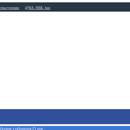
углосуточно
@NA_NSK_bot
абочие собрания
О нас