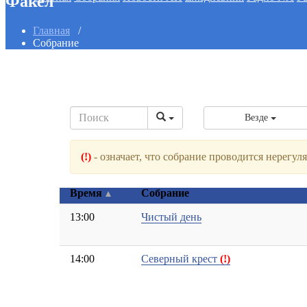
Факел
Главная
/
Собрание
Везде
(!)
- означает, что собрание проводится нерегу
Время
Собрание
13:00
Чистый день
14:00
Северный крест
(!)