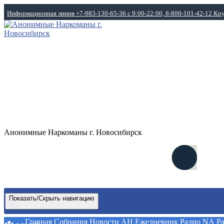
Перейти
Информационная линия +7-983-130-65-36 с 9:00-22:00, 8-800-101-42-12 Кр
к
содержимому
Анонимные Наркоманы г. Новосибирск
Показать/Скрыть навигацию
Главная
Собрания
Новости АН
Ежедневник
Радио NA
Р